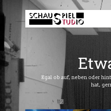
TUD-
Schauspielstudio
Etw
Egal ob auf, neben oder hin
hat, ger