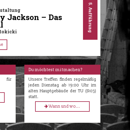
5. Aufführung
staltung
y Jackson – Das
l
Rokicki
ne
Du möchtest mitmachen?
h für
Unsere Treffen finden regelmäßig
jeden Dienstag ab 19:00 Uhr im
alten Hauptgebäude der TU (S103)
statt.
Wann und wo...