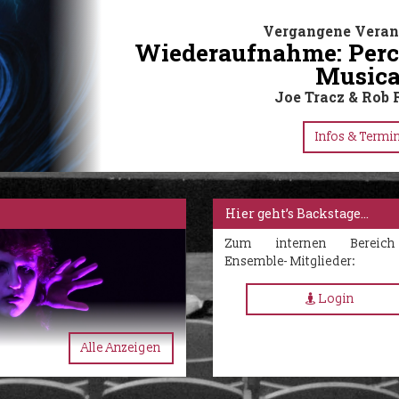
Vergangene Veran
Wiederaufnahme: Perc
Musica
Joe Tracz & Rob 
Infos & Termi
Hier geht’s Backstage…
Zum internen Bereic
Ensemble- Mitglieder:
Login
Alle Anzeigen