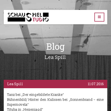
TUD-
Schauspielstudio
Blog
Lea Spill
Lea Spill
11.07.2016
Tanz bei „Der eingebildete Kranke“
Bühnenbild/ Hinter den Kulissen bei „Sonnenbrand – eine
Supernovela“
Tituba in „Hexenjagd“