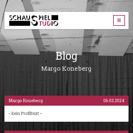
TUD-
Schauspielstudio
Blog
Margo Koneberg
Margo Koneberg
06.03.2024
– kein Profiltext –