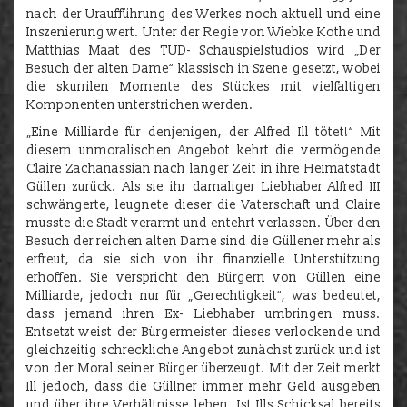
nach der Uraufführung des Werkes noch aktuell und eine
Inszenierung wert. Unter der Regie von Wiebke Kothe und
Matthias Maat des TUD- Schauspielstudios wird „Der
Besuch der alten Dame“ klassisch in Szene gesetzt, wobei
die skurrilen Momente des Stückes mit vielfältigen
Komponenten unterstrichen werden.
„Eine Milliarde für denjenigen, der Alfred Ill tötet!“ Mit
diesem unmoralischen Angebot kehrt die vermögende
Claire Zachanassian nach langer Zeit in ihre Heimatstadt
Güllen zurück. Als sie ihr damaliger Liebhaber Alfred III
schwängerte, leugnete dieser die Vaterschaft und Claire
musste die Stadt verarmt und entehrt verlassen. Über den
Besuch der reichen alten Dame sind die Güllener mehr als
erfreut, da sie sich von ihr finanzielle Unterstützung
erhoffen. Sie verspricht den Bürgern von Güllen eine
Milliarde, jedoch nur für „Gerechtigkeit“, was bedeutet,
dass jemand ihren Ex- Liebhaber umbringen muss.
Entsetzt weist der Bürgermeister dieses verlockende und
gleichzeitig schreckliche Angebot zunächst zurück und ist
von der Moral seiner Bürger überzeugt. Mit der Zeit merkt
Ill jedoch, dass die Güllner immer mehr Geld ausgeben
und über ihre Verhältnisse leben. Ist Ills Schicksal bereits